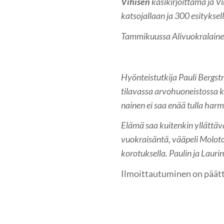
Vihisen
käsikirjoittama ja V
katsojallaan ja 300 esityksel
Tammikuussa Alivuokralainen
Hyönteistutkija Pauli Bergst
tilavassa arvohuoneistossa 
nainen ei saa enää tulla har
Elämä saa kuitenkin yllättä
vuokraisäntä, vääpeli Molot
korotuksella. Paulin ja Lauri
Ilmoittautuminen on päät