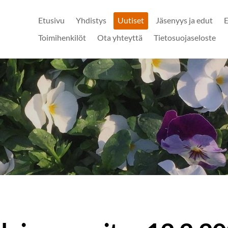
Etusivu
Yhdistys
Uutiset
Jäsenyys ja edut
E
Toimihenkilöt
Ota yhteyttä
Tietosuojaseloste