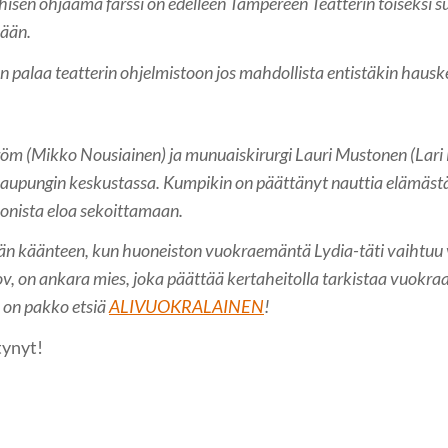
ihisen ohjaama farssi on edelleen Tampereen Teatterin toiseksi s
lään.
 palaa teatterin ohjelmistoon jos mahdollista entistäkin hau
röm (Mikko Nousiainen) ja munuaiskirurgi Lauri Mustonen (Lari
kaupungin keskustassa. Kumpikin on päättänyt nauttia elämäs
monista eloa sekoittamaan.
vän käänteen, kun huoneiston vuokraemäntä Lydia-täti vaihtuu 
ov, on ankara mies, joka päättää kertaheitolla tarkistaa vuok
n on pakko etsiä
ALIVUOKRALAINEN
!
tynyt!