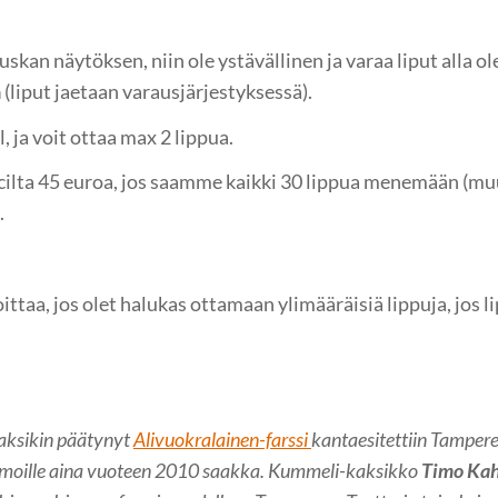
skan näytöksen, niin ole ystävällinen ja varaa liput alla o
ä
(liput jaetaan varausjärjestyksessä).
, ja voit ottaa max 2 lippua.
ecilta 45 euroa, jos saamme kaikki 30 lippua menemään (m
.
ittaa, jos olet halukas ottamaan ylimääräisiä lippuja, jos li
aksikin päätynyt
Alivuokralainen-farssi
kantaesitettiin Tamper
katsomoille aina vuoteen 2010 saakka. Kummeli-kaksikko
Timo Kah