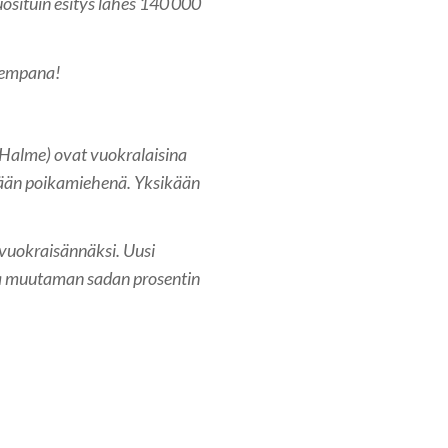
uosituin esitys lähes 140 000
skempana!
 Halme) ovat vuokralaisina
tään poikamiehenä. Yksikään
vuokraisännäksi. Uusi
raa muutaman sadan prosentin