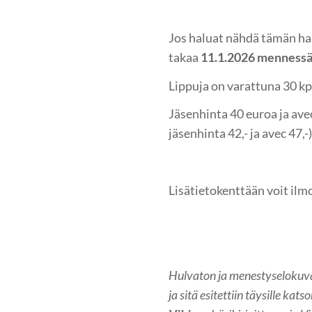
Jos haluat nähdä tämän hau
takaa
11.1.2026 menness
Lippuja on varattuna 30 kpl
Jäsenhinta 40 euroa ja av
jäsenhinta 42,- ja avec 47,-)
Lisätietokenttään voit ilmo
Hulvaton ja menestyselokuv
ja sitä esitettiin täysille 