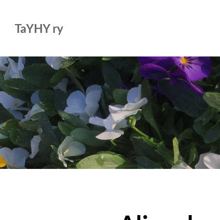
Siirry
sivun
TaYHY ry
sisältöön