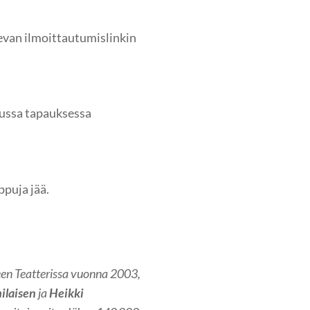
levan ilmoittautumislinkin
uussa tapauksessa
ppuja jää.
een Teatterissa vuonna 2003,
ilaisen
ja
Heikki