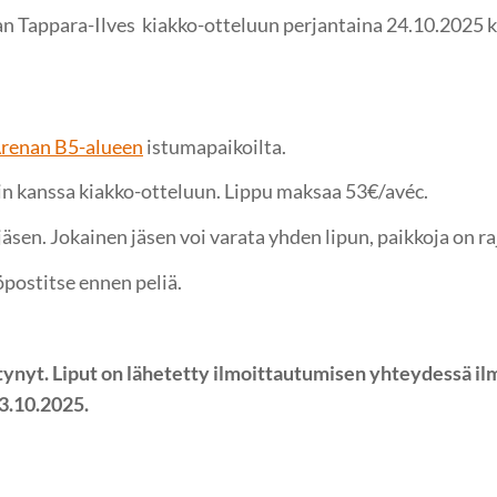
lan Tappara-Ilves kiakko-otteluun perjantaina 24.10.2025 
renan B5-alueen
istumapaikoilta.
 kanssa kiakko-otteluun. Lippu maksaa 53€/avéc.
en. Jokainen jäsen voi varata yhden lipun, paikkoja on raj
postitse ennen peliä.
ynyt. Liput on lähetetty ilmoittautumisen yhteydessä il
3.10.2025.