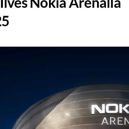
 Ilves Nokia Arenalla
25