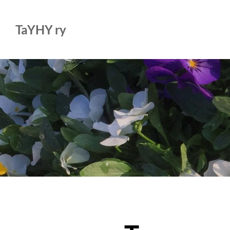
Siirry
sivun
TaYHY ry
sisältöön