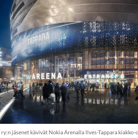
y:n jäsenet kävivät Nokia Arenalla Ilves-Tappara kiakko-o