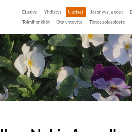
Etusivu
Yhdistys
Uutiset
Jäsenyys ja edut
E
Toimihenkilöt
Ota yhteyttä
Tietosuojaseloste