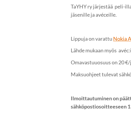
TaYHY ry järjestää peli-il
jäsenille ja avéceille.
Lippuja on varattu
Nokia A
Lähde mukaan myös avéc:in
Omavastuuosuus on 20 €/jäs
Maksuohjeet tulevat sähkö
Ilmoittautuminen on päätt
sähköpostiosoitteeseen 1